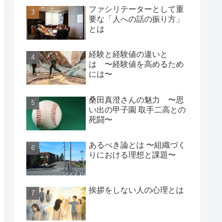
ファシリテーターとして重
要な「人への話の振り方」
とは
経験と経験値の違いと
は 〜経験値を高めるため
には〜
桑田真澄さんの魅力 〜思
い出の甲子園 取手二高との
死闘〜
あるべき論とは 〜組織づく
りにおける理想と課題〜
挨拶をしない人の心理とは