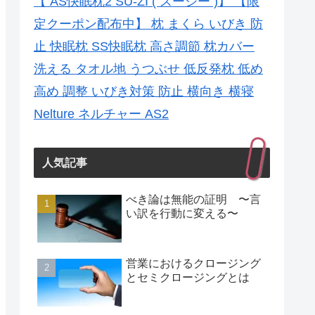
【 AS快眠枕2 SU-ZI ( スージー )】 【限
定クーポン配布中】 枕 まくら いびき 防
止 快眠枕 SS快眠枕 高さ調節 枕カバー
洗える タオル地 うつぶせ 低反発枕 低め
高め 調整 いびき対策 防止 横向き 横寝
Nelture ネルチャー AS2
人気記事
べき論は無能の証明 〜言
い訳を行動に変える〜
営業におけるクロージング
とセミクロージングとは