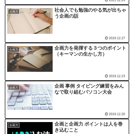
2021.12.24
社会人でも勉強のやる気が出ちゃ
企画力
う企画の話
2019.12.27
企画力を発揮する３つのポイント
企画力
（キーマンの生かし方）
2019.12.23
企画 事例 タイピング練習をみん
企画力
なで取り組むパソコン大会
2019.12.20
企画と企画力 ポイントは人を巻
企画力
き込むこと