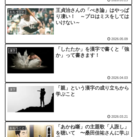
2026.05.23
王貞治さんの「べき論」はやっぱ
おもうこと
り凄い！ ～プロはミスをしては
いけない～
2026.05.09
「したたか」を漢字で書くと「強
漢字
か」って書きます！
2026.04.03
「親」という漢字の成り立ちから
漢字
学ぶこと
2026.03.21
「あかね噺」の主題歌「人誑し」
おもうこと
を聴いて 〜桑田佳祐さんに学ぶ