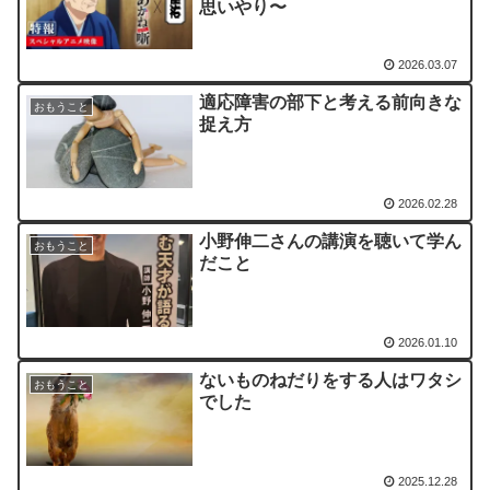
思いやり〜
2026.03.07
適応障害の部下と考える前向きな
おもうこと
捉え方
2026.02.28
小野伸二さんの講演を聴いて学ん
おもうこと
だこと
2026.01.10
ないものねだりをする人はワタシ
おもうこと
でした
2025.12.28