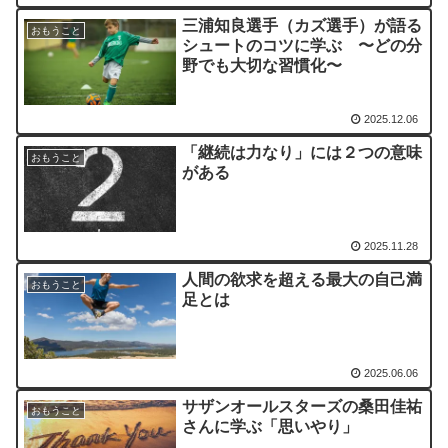
三浦知良選手（カズ選手）が語る
おもうこと
シュートのコツに学ぶ 〜どの分
野でも大切な習慣化〜
2025.12.06
「継続は力なり」には２つの意味
おもうこと
がある
2025.11.28
人間の欲求を超える最大の自己満
おもうこと
足とは
2025.06.06
サザンオールスターズの桑田佳祐
おもうこと
さんに学ぶ「思いやり」