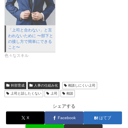
「上司と合わない」と言
われないために 〜部下と
の接し方で簡単にできる
こと〜
色々なスキル
幹部育成
人事の仕組み化
相談しにくい上司
上司と話したくない
上司
相談
シェアする
X
Facebook
はてブ