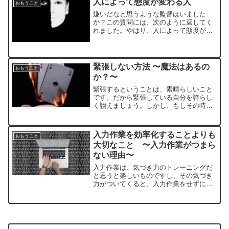
人によって態度が変わる人
おもうこと
嫌いだなと思うような監督はいました
か？この質問には、次のように返してく
れました。やはり、人によって態度が変
わる人は、あまり好きにはなれませんで
した。これは、プロスポーツの世界に限
らないことではないでしょうか？身近な
ところにも、人によって態度が変わる人
緊張しない方法 〜魔法はあるの
おもうこと
っていませんか？
か？〜
緊張するということは、素晴らしいこと
です。だから緊張している自分を誇らし
く讃えましょう。しかし、もしその時に
「もっとこうしておけば良かった」と準
備段階に悔いがあるのなら、それは準備
不足です。次回はもっと準備をしましょ
入力作業を効率化することよりも
おもうこと
う。
大切なこと 〜入力作業がつまら
ない理由〜
入力作業は、気づき力のトレーニングだ
と思うと楽しいものですし、その気づき
力がついてくると、入力作業をせずに集
計したデータを見ても、直感が働くよう
になります。その直感力を鍛えるために
入力作業が有効だと考えると、ありがた
く尊い作業に思えたりもするのです。