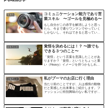
コミュニケーション能力であり営
交渉力
業スキル 〜ゴールを見極める〜
もし自分がこの赤字を解消しようと思っ
たら、今まで通りワンマンでやっていく
しかないし、それはできると思ってい
る。でもこのピンチをそうやって乗り切
ってしまったら、この先の後継者問題か
ら組織づくりまで全てをダメにしてしま
覚悟を決めるには！？ 〜誰でも
おもうこと
う。だから今までと違う形でこの赤字を
できる３つのこと〜
解消するために、君にお願いしたんだ
「覚悟」という言葉を意識したことがあ
りますか？「覚悟」というとちょっと重
い（Heavy）イメージを持つかもしれま
せんが「選択」という言葉だと、より身
近に感じられるかもしれません。人生は
「選択」の連続であり、その「選択」の
私がプーマのお店に行く理由
おもうこと
中に「覚悟」が存在します。
当たり前のことですが、人は感情の動物
だと実感した出来事をご紹介します。フ
ァッションに特別興味のない私ですが、
定期的に通うお店があります。それはプ
ーマのアウトレット店です。自宅から車
で40分ほどで行けるのですが、その時は
もうワクワクなのです。...