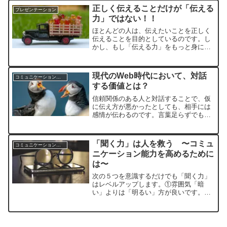
ん。なぜならば、基本的には上司の方が
正しく伝えることだけが「伝える
プレゼンテーション
部下よりも、知識や経験が上回っている
力」ではない！！
ことが多いからです。
ほとんどの人は、伝えたいことを正しく
伝えることを目的としているのです。し
かし、もし「伝える力」をもっと身に付
けたいと思っているとしたら、伝える目
的を考えることが大切です。「伝える
力」とは「情報を正しく伝える」ことだ
現代のWeb時代において、対話
コミュニケーションスキル
けではないのです。
する価値とは？
信頼関係のある人と対話することで、仮
に伝え方が悪かったとしても、相手には
感情が伝わるのです。言葉足らずでも大
丈夫ということは、つまり言葉足らずで
も気持ちが相手に伝えられるということ
になります。オンラインが当たり前の時
「聞く力」は人を救う 〜コミュ
コミュニケーションスキル
代だからこそ、対話する価値があるので
ニケーション能力を高めるために
す。
は〜
次の５つを意識するだけでも「聞く力」
はレベルアップします。①雰囲気「暗
い」よりは「明るい」方が良いです。②
表情「しかめっ面」よりも「笑顔」の方
が良いです。③仕草「腕を組む」よりは
「相手に手を見せる」方が良いです。④
言葉遣い⑤第一印象