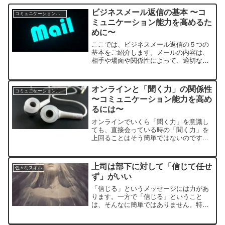
ビジネスメール返信の基本 〜コ
コミュニケーションスキル
ミュニケーション能力を高めるた
めに〜
ここでは、ビジネスメール返信の５つの
基本をご紹介します。メールの内容は、
相手や場面や関係性によって、適切な内
容は変わってきます。しかし、セオリー
はあります。そしてそのセオリーを社内
で運用していける仕組みを構築できる
オンラインと「聞く力」の関係性
コミュニケーションスキル
と、企業と社員の成長に繋がります。
〜コミュニケーション能力を高め
るには〜￼
オンラインでいくら「聞く力」を意識し
ても、直接会っている時の「聞く力」を
上回ることはそう簡単ではないのです。
裏を返せば、それだけ「聞く力」におい
て、そしてコミュニケーション能力を高
めるには、見た目が大切だということな
上司は部下に対して「信じて任せ
色々なスキル
のです。
ず」がいい
「信じる」というメッセージには力があ
ります。一方で「信じる」ということ
は、そんなに簡単ではありません。特に
上司が部下を「信じる」ということは、
出来そうで出来ないことかもしれませ