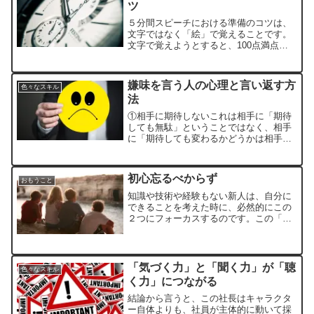
ツ
５分間スピーチにおける準備のコツは、
文字ではなく「絵」で覚えることです。
文字で覚えようとすると、100点満点も
あれば30点もあります。しかし「絵」で
覚えようとすると必ず合格点を取れます
し、何よりも大失敗がないのです。
嫌味を言う人の心理と言い返す方
色々なスキル
法
①相手に期待しないこれは相手に「期待
しても無駄」ということではなく、相手
に「期待しても変わるかどうかは相手次
第」ということです。②魔法の言葉をつ
かうここでいう魔法の言葉とは「ありが
とう」です。嫌味を言われたら「ありが
初心忘るべからず
おもうこと
とう」って返せばいいのです。
知識や技術や経験もない新人は、自分に
できることを考えた時に、必然的にこの
２つにフォーカスするのです。この「一
生懸命」と「心を込める」が初心です。
「気づく力」と「聞く力」が「聴
色々なスキル
く力」につながる
結論から言うと、この社長はキャラクタ
ー自体よりも、社員が主体的に動いて採