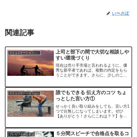
い〜さぽ
関連記事
上司と部下の間で大切な相談しや
コミュニケーションスキル
すい環境づくり
現在は売り手市場と言われるように、優
秀な新卒者であれば、複数の内定をもら
うことができます。さらに、少しのこと
で「○○ハラスメント」と言われてしまう
時代です。そんな時代背景があり、上司
と部下の間で相談しやすい環境を作るこ
誰でもできる 伝え方のコツ ちょ
コミュニケーションスキル
とが重要です。
っとした言い方①
せっかく良い取り組みをしても、言い方1
つで台無しになってしまいます。ぜひ
【ありがとう！さらにこれは？？】を意
識してみてください。伝えたいことが伝
わりやすくなるだけではなく、些細なコ
ミュニケーションにおいてもきっと和や
５分間スピーチで合格点を取るコ
プレゼンテーション
かで楽しい時間に変わるはずです♩