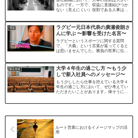
ものです。一方で、収益に直接結びつか
ない（見えにくい）役割である人事は、
ついつい後回しに考えられてしまうこと
も珍しくありません。特に中小企業など
では、人事に関する関心が少ない会社が
ラグビー元日本代表の廣瀬俊朗さ
理念
多いものです。
んに学ぶ 〜影響を受けた名言〜
ラグビーというスポーツに関する質問
で、「大義」という言葉が返ってくると
は思いませんでした。勝負の世界に位置
するスポーツには「勝ち」と「負け」が
存在しますが、それを超越した目的が日
本代表というフレーズに潜んでいること
大学４年生の過ごし方 〜もう少
新人育成
を感じて、心をうたれました。
しで新入社員へのメッセージ〜
もう少ししたら仕事を控えている大学４
年生の過ごし方において、ぜひ考えてい
ただきたいことがあります。偉そうにす
みません（笑）それは「仕事をするよう
になると何が変わるか？」ということで
す。これを理解して社会人に加わるの
と、ただ社会に飛び込むのとでは大違い
なのです。
ルート営業におけるイメージマップの活
用