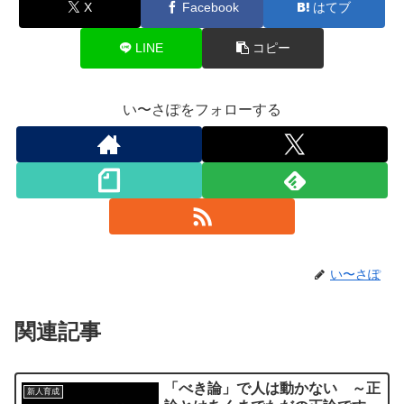
X
Facebook
はてブ
LINE
コピー
い〜さぽをフォローする
い〜さぽ
関連記事
「べき論」で人は動かない ～正
新人育成