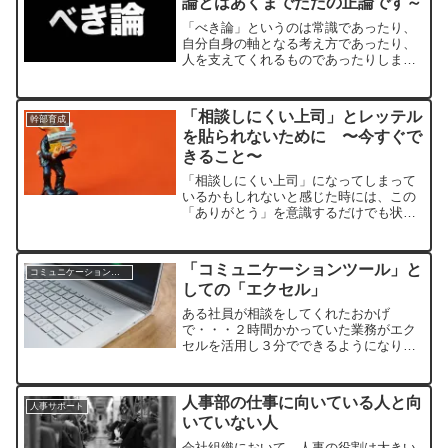
論とはあくまでただの正論です～
「べき論」というのは常識であったり、
自分自身の軸となる考え方であったり、
人を支えてくれるものであったりしま
す。しかし一方で「べき論」に固執して
しまうと、柔軟な発想や考え方を止めて
しまうことになるかもしれません。正論
「相談しにくい上司」とレッテル
幹部育成
とは「べき論」で語れますが、やっぱり
を貼られないために 〜今すぐで
バランスが大切なのです。
きること〜
「相談しにくい上司」になってしまって
いるかもしれないと感じた時には、この
「ありがとう」を意識するだけでも状況
は変わるかもしれません。そしてそんな
「相談しにくい上司」を持っている人で
あれば、どうやって上司の笑顔をつくれ
「コミュニケーションツール」と
コミュニケーションスキル
るかと考えられたら最高ですね。
しての「エクセル」
ある社員が相談をしてくれたおかげ
で・・・２時間かかっていた業務がエク
セルを活用し３分でできるようになりま
した！大切なことは「エクセル」ではな
く「相談があった」という事実
人事部の仕事に向いている人と向
人事サポート
いていない人
会社組織において、人事の役割は大きい