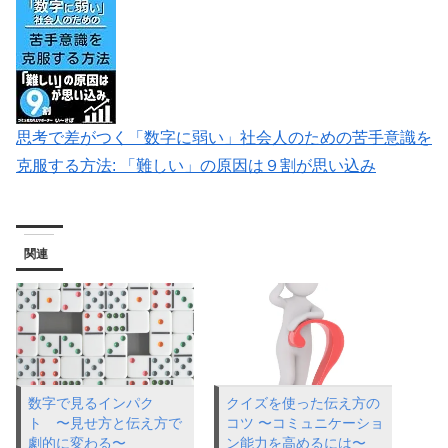
思考で差がつく「数字に弱い」社会人のための苦手意識を
克服する方法: 「難しい」の原因は９割が思い込み
関連
数字で見るインパク
クイズを使った伝え方の
ト 〜見せ方と伝え方で
コツ 〜コミュニケーショ
劇的に変わる〜
ン能力を高めるには〜