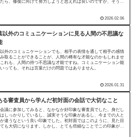
ったら、修復に向けて努力しようと思えれば良いのですが、そう思
なければ我慢しかないと考えたら大変です。
2026.02.06
葉以外のコミュニケーションに見る人間の不思議な
能
葉以外のコミュニケーションでも、相手の表情を通して相手の感情
読み取ることができることが、人間の稀有な才能なのかもしれませ
。これも、人間の持つ不思議な才能ですね。コミュニケーション能
といっても、それは言葉だけの問題ではありません。
2026.01.31
ある審査員から学んだ初対面の会話で大切なこと
回会議に参加してみると、なかなか好印象な審査員でした。身だし
みはしっかりしているし、誠実そうな印象があるし、今までの人と
何か違うなという良い印象でした。初対面ではこのように、見た目
とても大切になります。しかし、とても些細なことでこの印象が変
ってしまったのです。