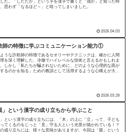
ました。「したたか」という字を漢字で書くと「強か」と知った時
は、思わず「なるほど～」と唸ってしまいました。
2026.04.03
欺師の特徴に学ぶコミュニケーション能力①
のような詐欺師の特徴であるセオリーやテクニックは、確かに人間
心理を深く理解した、冷徹でハイレベルな技術と言えるかもしれま
ん。しかし「私たちが騙されないために、どのような心理的な罠が
在するのかを知る」ための教訓として活用するような心構えが大切
なります。
2026.03.28
親」という漢字の成り立ちから学ぶこと
親」という漢字の成り立ちには、「木」の上に「立」って、子ども
帰ってくるのをじっと「見」守る人という光景が描かれている！？
字の成り立ちには、様々な意味がありますが、今回は「親」という