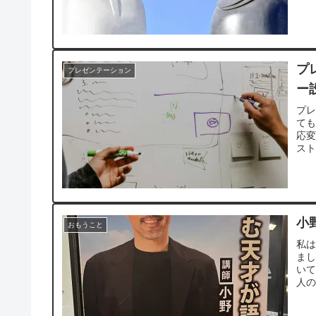
プ
プレゼンテーション
ー
プ
て
応
ス
問
小
おもうこと
私
ま
い
人
ま