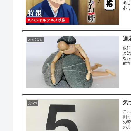
通
あ
じ
適
おもうこと
仮
と
な
前
が
気
交渉力
こ
割
の
の