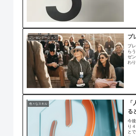
れ
プ
プレゼンテーション
プ
ら
ゼ
わ
「
色々なスキル
る
今後
り
と