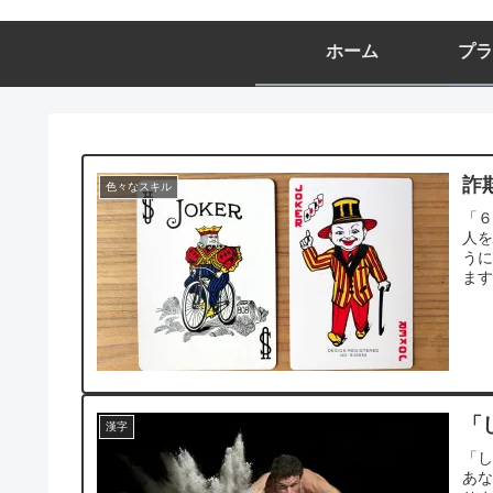
ホーム
プラ
詐
色々なスキル
「
人
う
ま
る
「
漢字
「
あな