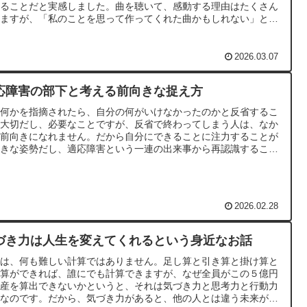
じることだと実感しました。曲を聴いて、感動する理由はたくさん
りますが、「私のことを思って作ってくれた曲かもしれない」と感
られると、間違いなく感動するのだと思います。
2026.03.07
応障害の部下と考える前向きな捉え方
に何かを指摘されたら、自分の何がいけなかったのかと反省するこ
は大切だし、必要なことですが、反省で終わってしまう人は、なか
か前向きになれません。だから自分にできることに注力することが
向きな姿勢だし、適応障害という一連の出来事から再認識すること
できました。
2026.02.28
づき力は人生を変えてくれるという身近なお話
れは、何も難しい計算ではありません。足し算と引き算と掛け算と
り算ができれば、誰にでも計算できますが、なぜ全員がこの５億円
資産を算出できないかというと、それは気づき力と思考力と行動力
差なのです。だから、気づき力があると、他の人とは違う未来が訪