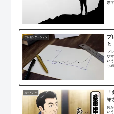
漢
す
プ
プレゼンテーション
と
プ
や
い
う
う
「
おもうこと
祐
何
い