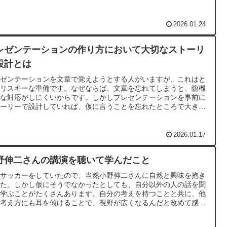
2026.01.24
レゼンテーションの作り方において大切なストーリ
設計とは
レゼンテーションを文章で覚えようとする人がいますが、これはと
もリスキーな準備です。なぜならば、文章を忘れてしまうと、臨機
変な対応がしにくいからです。しかしプレゼンテーションを事前に
トーリーで設計していれば、仮に言うことを忘れたところで大きな
題はありません。
2026.01.17
野伸二さんの講演を聴いて学んだこと
はサッカーをしていたので、当然小野伸二さんに自然と興味を抱き
した。しかし仮にそうでなかったとしても、自分以外の人の話を聞
て学ぶことがたくさんあります。自分の考えを持つことと共に、他
の考え方にも耳を傾けることで、視野が広くなるんだと改めて感じ
した。