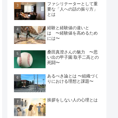
ファシリテーターとして重
要な「人への話の振り方」
とは
経験と経験値の違いと
は 〜経験値を高めるため
には〜
桑田真澄さんの魅力 〜思
い出の甲子園 取手二高との
死闘〜
あるべき論とは 〜組織づく
りにおける理想と課題〜
挨拶をしない人の心理とは