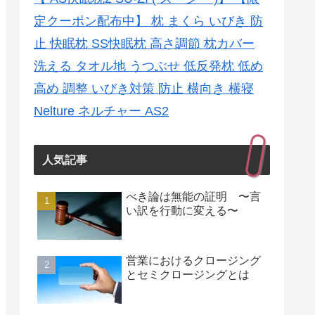
定クーポン配布中】 枕 まくら いびき 防
止 快眠枕 SS快眠枕 高さ調節 枕カバー
洗える タオル地 うつぶせ 低反発枕 低め
高め 調整 いびき対策 防止 横向き 横寝
Nelture ネルチャー AS2
人気記事
べき論は無能の証明 〜言
い訳を行動に変える〜
営業におけるクロージング
とセミクロージングとは