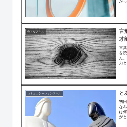
か
え
言
色々なスキル
才
言
を
ん
力
と
コミュニケーションスキル
初
な
は
が
わ