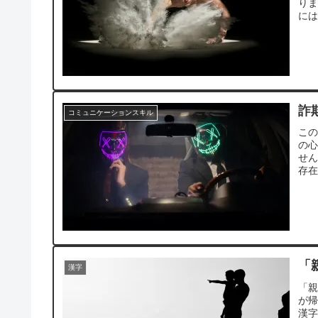
り
に
詐
コミュニケーションスキル
こ
の
せ
存
に
「
漢字
「
が
漢