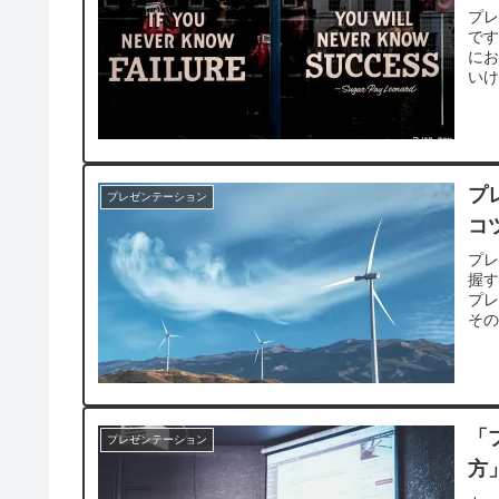
プ
で
に
い
プ
プレゼンテーション
コ
プ
握
プ
そ
「
プレゼンテーション
方