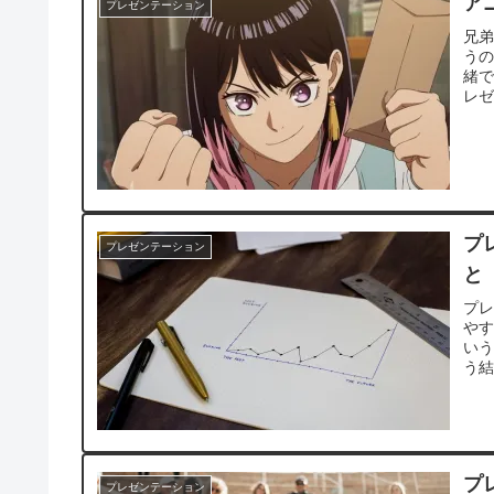
ア
プレゼンテーション
兄
う
緒
レ
プ
プレゼンテーション
と
プ
や
い
う
う
プ
プレゼンテーション