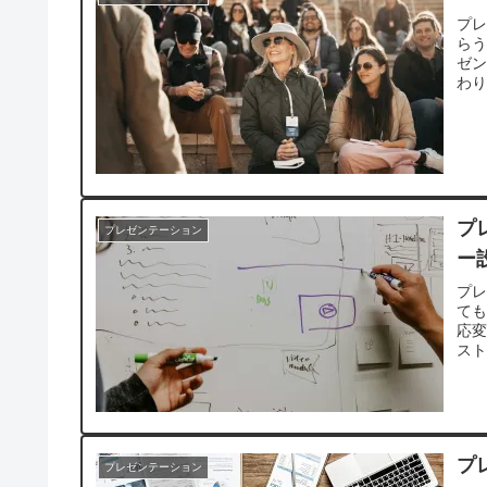
プ
ら
ゼ
わ
プ
プレゼンテーション
ー
プ
て
応
ス
問
プ
プレゼンテーション