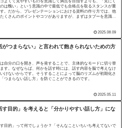
ッコよくて見やすいものを意識して満点を目指すよりも、「見にく
ものは醜い」という意識の中で最低でも合格点を取るスタンスが重
です。だから、プレゼンテーションにおける資料の作り方では、他
もたくさんのポイントやコツがありますが、まずはタブーを意識す
ことが大切なのです。
2025.08.09
話がつまらない」と言われて飽きられないための方
間は自分の口を開き、声を発することで、主体的なモードに切り替
ります。なぜならば、何かを話す時には、話す内容を脳で考えなけ
ばいけないからです。そうすることによって脳のリズムが初期化さ
、「つまらない話し方」を防ぐことができるのです。
2025.05.11
話す目的」を考えると「分かりやすい話し方」にな
話す目的」って何でしょうか？「そんなこといちいち考えてないで