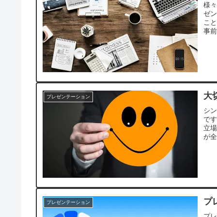
様
ゼ
こ
事
大
プレゼンテーション
シ
で
立
が
プ
プレゼンテーション
プ