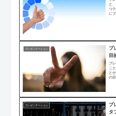
と
つ
に
プ
プレゼンテーション
目
プ
こ
と
の
こ
プ
プレゼンテーション
タ