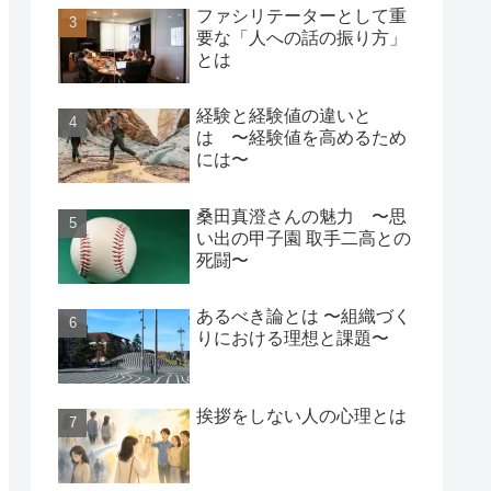
ファシリテーターとして重
要な「人への話の振り方」
とは
経験と経験値の違いと
は 〜経験値を高めるため
には〜
桑田真澄さんの魅力 〜思
い出の甲子園 取手二高との
死闘〜
あるべき論とは 〜組織づく
りにおける理想と課題〜
挨拶をしない人の心理とは