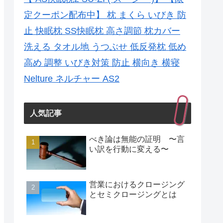
定クーポン配布中】 枕 まくら いびき 防
止 快眠枕 SS快眠枕 高さ調節 枕カバー
洗える タオル地 うつぶせ 低反発枕 低め
高め 調整 いびき対策 防止 横向き 横寝
Nelture ネルチャー AS2
人気記事
べき論は無能の証明 〜言
い訳を行動に変える〜
営業におけるクロージング
とセミクロージングとは