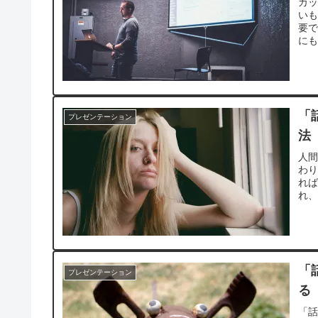
カ
い
要
に
る
「
プレゼンテーション
法
人
わ
れ
れ
「
プレゼンテーション
る
「