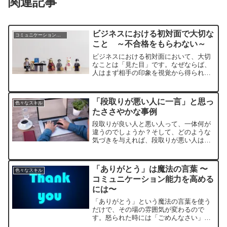
関連記事
ビジネスにおける初対面で大切な
コミュニケーションスキル
こと ～不合格をもらわない～
ビジネスにおける初対面において、大切
なことは「見た目」です。なぜならば、
人はまず相手の印象を視覚から得られた
情報で判断するからです。そのことを、
実験を踏まえて検証してまとめられたの
がメラビアンの法則です。
「段取りが悪い人に一言」と思っ
色々なスキル
たささやかな事例
段取りが良い人と悪い人って、一体何が
違うのでしょうか？そして、どのような
気づきを与えれば、段取りが悪い人は変
わるのでしょうか？もちろんこれを言え
ば変わるという保証はありませんが、１
つのヒントになればと思い・・・
「ありがとう」は魔法の言葉 〜
色々なスキル
コミュニケーション能力を高める
には〜
「ありがとう」という魔法の言葉を使う
だけで、その場の雰囲気が変わるので
す。怒られた時には「ごめんなさい」
「すみませんでした」「申し訳ございま