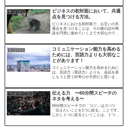
せん」だけではなく、「指摘していただ
いてありがとうございます」を添えるよ
ビジネスの初対面において、共通
色々なスキル
うにするときっと和やかな雰囲気に変わ
点を見つける方法。
ります。
ビジネスにおける初対面で、お互いの共
通点を見つけることは、その後の話や商
談を円滑に進めていく上で大切なのです
が、どうやって共通点を見つければ良い
のでしょうか？何事も「具体策」が見え
ることで、行動に繋がることがありま
コミュニケーション能力を高める
色々なスキル
す。その具体策として大切なキーワード
ためには、言語力よりも大切なこ
は「問いかけ」です。
とがあります！
コミュニケーション能力を高めるために
は、言語力（英語力）よりも、会話を楽
しもうと思う好奇心が大切だと思いまし
た。そして、やっぱりコミュニケーショ
ン能力を高めるためには、言語力（英語
力）よりも、共通の話題が大切だと思い
伝える力 〜60分間スピーチの
プレゼンテーション
ました。
ネタを考える〜
60分間スピーチでの「コツ」はズバリ
「伝えたいことを1つに絞る」ことです。
しかし１つに絞るということは、１つし
か伝えてはいけないということではあり
ません。伝えたいことが複数ある場合に