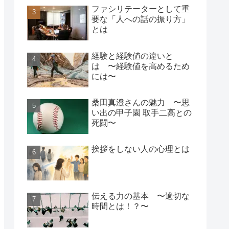
ファシリテーターとして重
要な「人への話の振り方」
とは
経験と経験値の違いと
は 〜経験値を高めるため
には〜
桑田真澄さんの魅力 〜思
い出の甲子園 取手二高との
死闘〜
挨拶をしない人の心理とは
伝える力の基本 〜適切な
時間とは！？〜