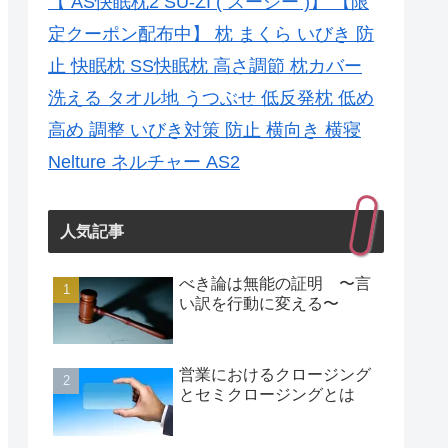
【 AS快眠枕2 SU-ZI ( スージー )】 【限
定クーポン配布中】 枕 まくら いびき 防
止 快眠枕 SS快眠枕 高さ調節 枕カバー
洗える タオル地 うつぶせ 低反発枕 低め
高め 調整 いびき対策 防止 横向き 横寝
Nelture ネルチャー AS2
人気記事
べき論は無能の証明 〜言
い訳を行動に変える〜
営業におけるクロージング
とセミクロージングとは