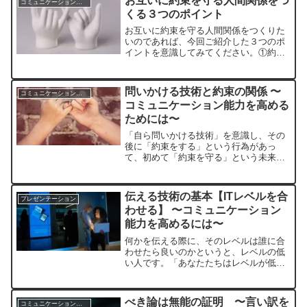
お互いに約束を守る人間関係をつ
コミュニケーションスキル
くる３つのポイント
お互いに約束を守る人間関係をつくりた
いのであれば、今回ご紹介した３つのポ
イントを意識してみてください。①約束
を認識させる②約束を守らなければいけ
ないと思わせること③約束を守った時に
リアクションを取ること
問いかける技術と約束の関係 〜
コミュニケーションスキル
コミュニケーション能力を高める
ためには〜
「自ら問いかける技術」を意識し、その
後に「約束をする」という行為があっ
て、初めて「約束を守る」という未来が
やってくるのです。「約束」という言葉
を耳にすると、ついつい「約束を守る」
ということが頭に浮かんでしまいます
伝える技術の基本【ITレベルを合
プレゼンテーション
が、それ以上に「約束をする」という主
わせる】 〜コミュニケーション
体的な行為が大切なのです。
能力を高めるには〜
何かを伝える際に、そのレベルは誰に合
わせたら良いのかというと、レベルの低
い人です。「あなたたちはレベルが低い
から頑張って高いレベルに合わせなさ
い」というメッセージはなかなかうまく
いきません。「べき論」としては、間違
べき論は無能の証明 〜言い訳を
コミュニケーションスキル
っていないのですが・・・。