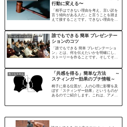
行動に変える〜
「相手はできない理由を考え、言い訳を
言う傾向がある人だ」と言うことを踏ま
えて接することです。できない理由を考
え、言い訳を言うだけで終わるのは良く
ないことです。だから、そこで終わらな
いように、つまり「べき論」で終わらな
誰でもできる 簡単 プレゼンテー
プレゼンテーション
いようにすれば良いのです。
ションのコツ
「誰でもできる 簡単 プレゼンテーショ
ン」とは、何を伝えたいかを明確にし、
ストーリーを作ることです。そしてその
ストーリーを形成するテーマがたとえ１
０個あったとしても、全てを伝える必要
はなく、時間に応じて絞り込むことが重
「共感を得る」簡単な方法 ～
色々なスキル
要です。それによって、伝わるストーリ
スティンガー効果のプチ情報～
ーが出来上がっていきます。
椅子に座る位置が、人の心理に影響を及
ぼす「スティンザー効果」というものが
あるのでご紹介します。これは、アメリ
カの心理学者であるスティンザー氏がま
とめた、座る位置で変わる「心理的効
果」のことです。その「スティンガー効
果」では、大きく３つに分けて説明され
ています。