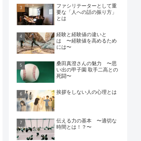
ファシリテーターとして重
要な「人への話の振り方」
とは
経験と経験値の違いと
は 〜経験値を高めるため
には〜
桑田真澄さんの魅力 〜思
い出の甲子園 取手二高との
死闘〜
挨拶をしない人の心理とは
伝える力の基本 〜適切な
時間とは！？〜