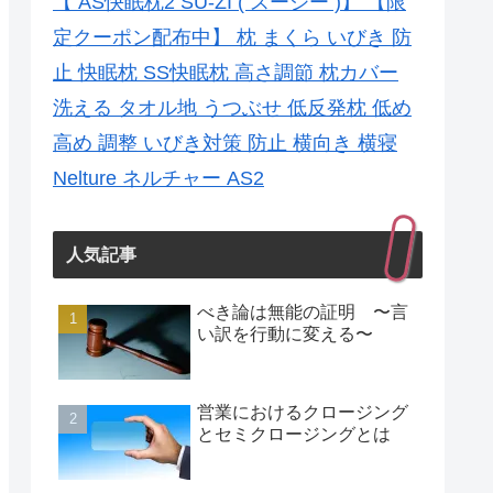
【 AS快眠枕2 SU-ZI ( スージー )】 【限
定クーポン配布中】 枕 まくら いびき 防
止 快眠枕 SS快眠枕 高さ調節 枕カバー
洗える タオル地 うつぶせ 低反発枕 低め
高め 調整 いびき対策 防止 横向き 横寝
Nelture ネルチャー AS2
人気記事
べき論は無能の証明 〜言
い訳を行動に変える〜
営業におけるクロージング
とセミクロージングとは